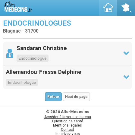
ENDOCRINOLOGUES
Blagnac - 31700
Sandaran Christine
Endocrinologue
Allemandou-Frassa Delphine
Endocrinologue
Retour
Haut de page
© 2026 Allo-Médecins
Accéder à la version bureau
Question de santé
Mentions légales
Contact
Inscrivez-vous