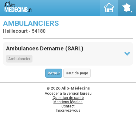
AMBULANCIERS
Heillecourt - 54180
Ambulances Demarne (SARL)
Ambulancier
Retour
Haut de page
© 2026 Allo-Médecins
Accéder à la version bureau
Question de santé
Mentions légales
Contact
Inscrivez-vous