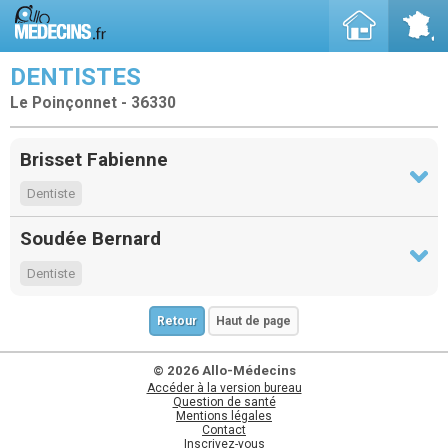
DENTISTES
Le Poinçonnet - 36330
Brisset Fabienne
Dentiste
Soudée Bernard
Dentiste
Retour
Haut de page
© 2026 Allo-Médecins
Accéder à la version bureau
Question de santé
Mentions légales
Contact
Inscrivez-vous