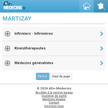
MARTIZAY
Infirmiers - Infirmières
Kinésithérapeutes
Médecins généralistes
Retour
Haut de page
© 2026 Allo-Médecins
Accéder à la version bureau
Question de santé
Mentions légales
Contact
Inscrivez-vous