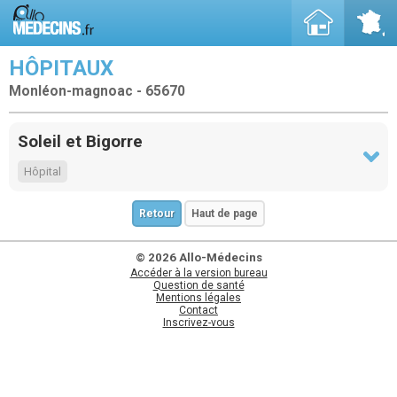
HÔPITAUX
Monléon-magnoac - 65670
Soleil et Bigorre
Hôpital
Retour
Haut de page
© 2026 Allo-Médecins
Accéder à la version bureau
Question de santé
Mentions légales
Contact
Inscrivez-vous