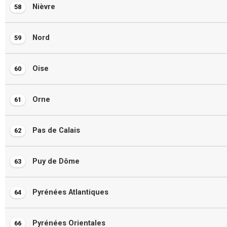
Nièvre
58
Nord
59
Oise
60
Orne
61
Pas de Calais
62
Puy de Dôme
63
Pyrénées Atlantiques
64
Pyrénées Orientales
66