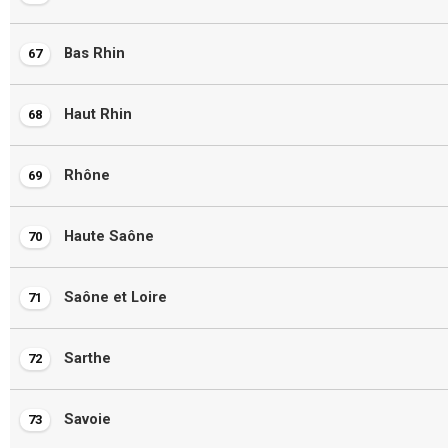
Bas Rhin
67
Haut Rhin
68
Rhône
69
Haute Saône
70
Saône et Loire
71
Sarthe
72
Savoie
73