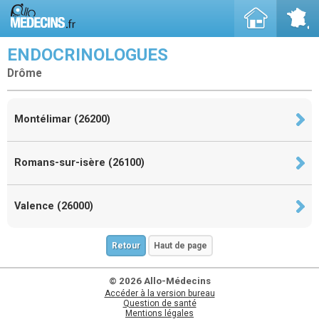
ENDOCRINOLOGUES
Drôme
Montélimar (26200)
Romans-sur-isère (26100)
Valence (26000)
Retour
Haut de page
© 2026 Allo-Médecins
Accéder à la version bureau
Question de santé
Mentions légales