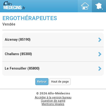
ERGOTHÉRAPEUTES
Vendée
Aizenay (85190)
Challans (85300)
Le Fenouiller (85800)
Retour
Haut de page
© 2026 Allo-Médecins
Accéder à la version bureau
Question de santé
Mentions légales