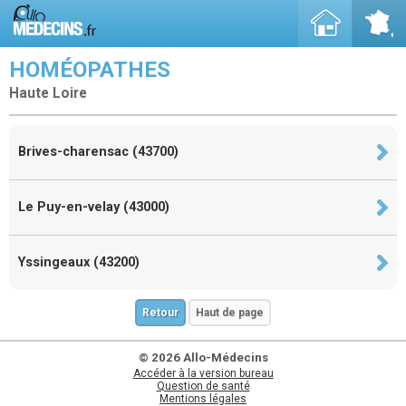
HOMÉOPATHES
Haute Loire
Brives-charensac (43700)
Le Puy-en-velay (43000)
Yssingeaux (43200)
Retour
Haut de page
© 2026 Allo-Médecins
Accéder à la version bureau
Question de santé
Mentions légales