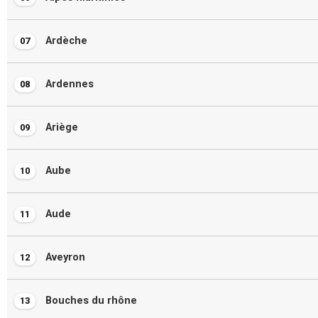
Ardèche
07
Ardennes
08
Ariège
09
Aube
10
Aude
11
Aveyron
12
Bouches du rhône
13