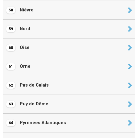
Nièvre
58
Nord
59
Oise
60
Orne
61
Pas de Calais
62
Puy de Dôme
63
Pyrénées Atlantiques
64