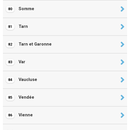
Somme
80
Tarn
81
Tarn et Garonne
82
Var
83
Vaucluse
84
Vendée
85
Vienne
86