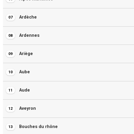
Ardèche
07
Ardennes
08
Ariège
09
Aube
10
Aude
11
Aveyron
12
Bouches du rhône
13