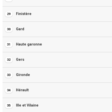
Finistère
29
Gard
30
Haute garonne
31
Gers
32
Gironde
33
Hérault
34
Ille et Vilaine
35