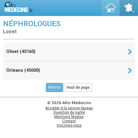
NÉPHROLOGUES
Loiret
Olivet (45160)
Orléans (45000)
Retour
Haut de page
© 2026 Allo-Médecins
Accéder à la version bureau
Question de santé
Mentions légales
Contact
Inscrivez-vous