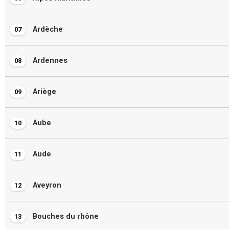
Ardèche
07
Ardennes
08
Ariège
09
Aube
10
Aude
11
Aveyron
12
Bouches du rhône
13