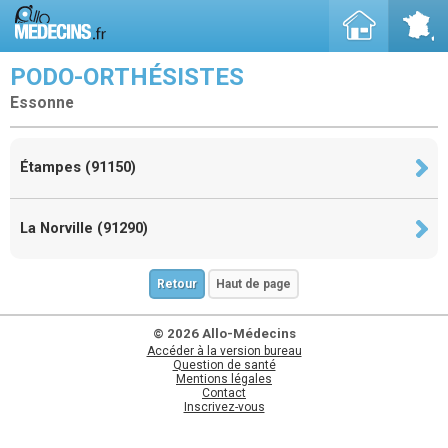
PODO-ORTHÉSISTES
Essonne
Étampes (91150)
La Norville (91290)
Retour
Haut de page
© 2026 Allo-Médecins
Accéder à la version bureau
Question de santé
Mentions légales
Contact
Inscrivez-vous