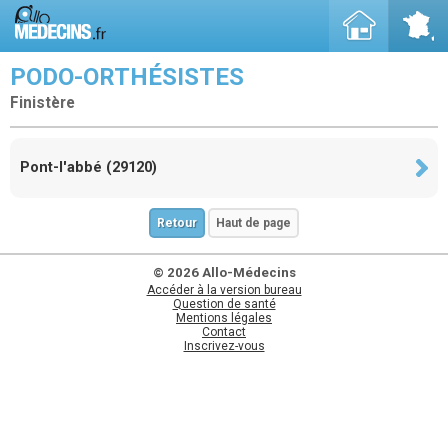
PODO-ORTHÉSISTES
Finistère
Pont-l'abbé (29120)
Retour
Haut de page
© 2026 Allo-Médecins
Accéder à la version bureau
Question de santé
Mentions légales
Contact
Inscrivez-vous