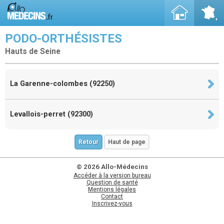
PODO-ORTHÉSISTES
Hauts de Seine
La Garenne-colombes (92250)
Levallois-perret (92300)
Retour
Haut de page
© 2026 Allo-Médecins
Accéder à la version bureau
Question de santé
Mentions légales
Contact
Inscrivez-vous