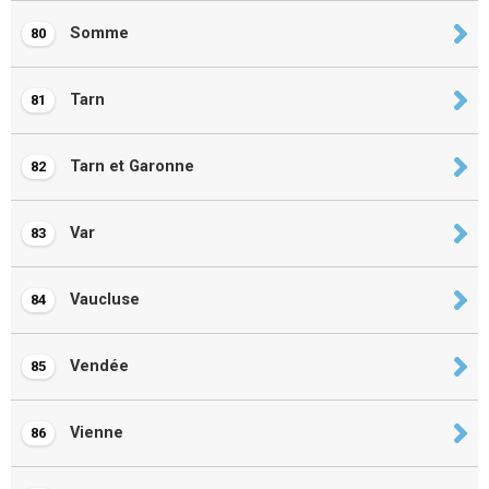
Somme
80
Tarn
81
Tarn et Garonne
82
Var
83
Vaucluse
84
Vendée
85
Vienne
86