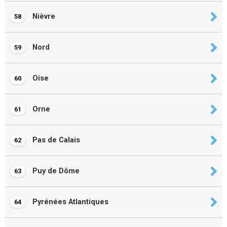
Nièvre
58
Nord
59
Oise
60
Orne
61
Pas de Calais
62
Puy de Dôme
63
Pyrénées Atlantiques
64