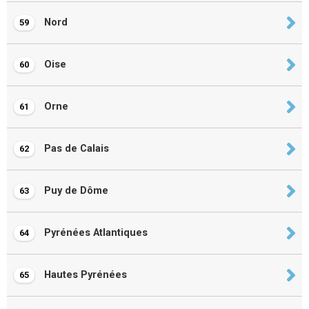
Nord
59
Oise
60
Orne
61
Pas de Calais
62
Puy de Dôme
63
Pyrénées Atlantiques
64
Hautes Pyrénées
65