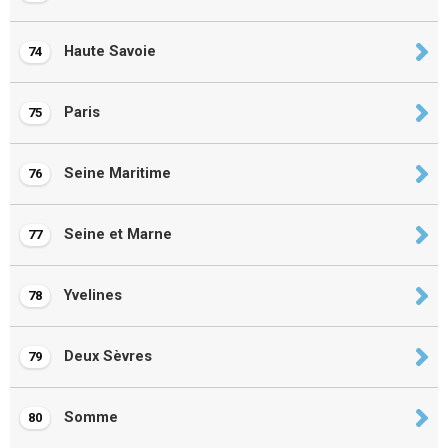
Haute Savoie
74
Paris
75
Seine Maritime
76
Seine et Marne
77
Yvelines
78
Deux Sèvres
79
Somme
80