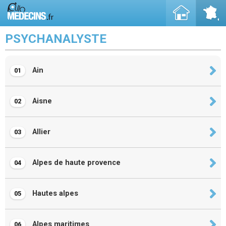
PSYCHANALYSTE
Ain
01
Aisne
02
Allier
03
Alpes de haute provence
04
Hautes alpes
05
Alpes maritimes
06