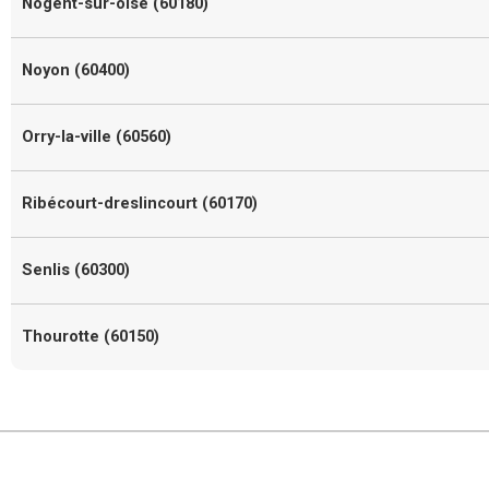
Nogent-sur-oise (60180)
Noyon (60400)
Orry-la-ville (60560)
Ribécourt-dreslincourt (60170)
Senlis (60300)
Thourotte (60150)