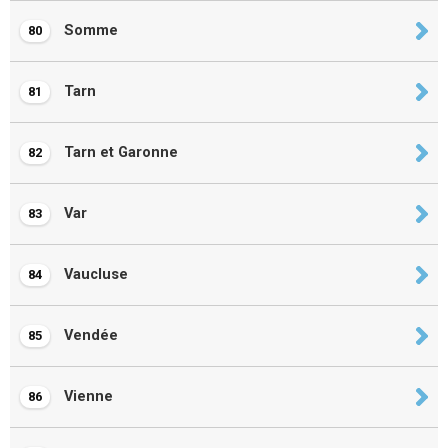
Somme
80
Tarn
81
Tarn et Garonne
82
Var
83
Vaucluse
84
Vendée
85
Vienne
86