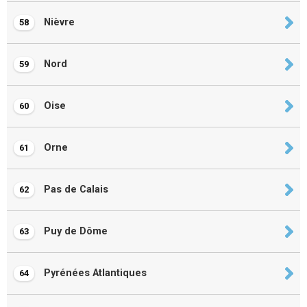
Nièvre
58
Nord
59
Oise
60
Orne
61
Pas de Calais
62
Puy de Dôme
63
Pyrénées Atlantiques
64