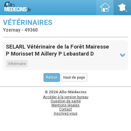
VÉTÉRINAIRES
Yzernay - 49360
SELARL Vétérinaire de la Forêt Mairesse
P Morisset M Aillery P Lebastard D
Vétérinaire
Retour
Haut de page
© 2026 Allo-Médecins
Accéder à la version bureau
Question de santé
Mentions légales
Contact
Inscrivez-vous