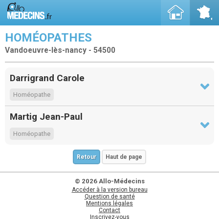
HOMÉOPATHES
Vandoeuvre-lès-nancy - 54500
Darrigrand Carole
Homéopathe
Martig Jean-Paul
Homéopathe
Retour
Haut de page
© 2026 Allo-Médecins
Accéder à la version bureau
Question de santé
Mentions légales
Contact
Inscrivez-vous