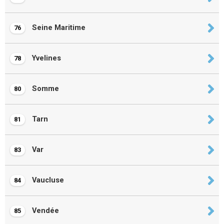
Seine Maritime
76
Yvelines
78
Somme
80
Tarn
81
Var
83
Vaucluse
84
Vendée
85